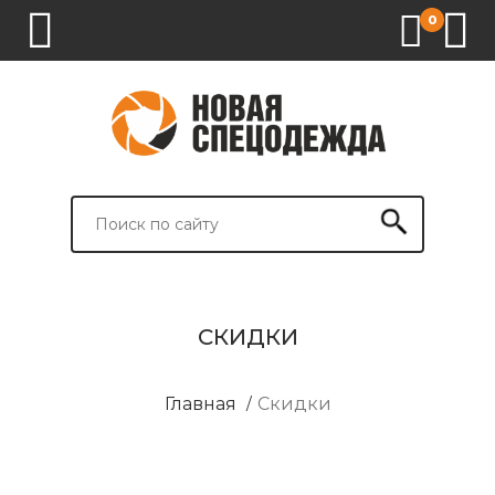
0
1.
2.
3.
4.
СПЕЦОДЕЖДА
СПЕЦОБУВЬ
СРЕДСТВА
ВСПОМОГАТЕЛЬНЫЕ
ИНДИВИДУАЛЬНОЙ
ТОВАРЫ
ЗАЩИТЫ
И
БРЕНДИРОВАНИЕ
СКИДКИ
Главная
/
Скидки