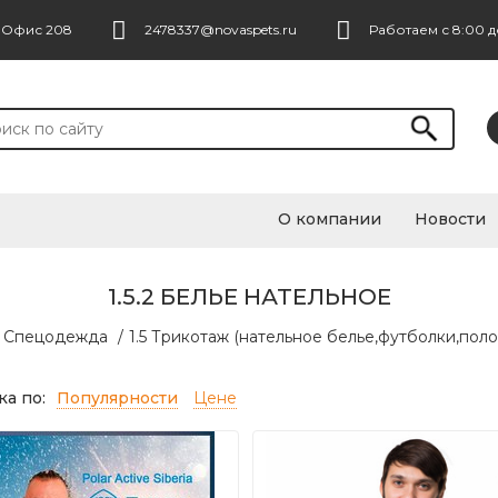
. Офис 208
2478337@novaspets.ru
Работаем с 8:00 д
О компании
Новости
1.5.2 БЕЛЬЕ НАТЕЛЬНОЕ
. Спецодежда
/
1.5 Трикотаж (нательное белье,футболки,поло..
а по:
Популярности
Цене