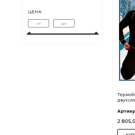
ЦЕНА
Термоб
двухслой
Артику
2 805,