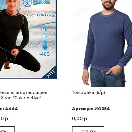
елье влагоотводящее
Толстовка (б/р)
ное "Polar Active"...
л: 4444
Артикул: ИО054
00 р
0,00 р