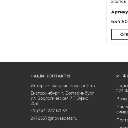
хлопок 
Артику
654,50
НАШИ КОНТАКТЫ
ИНФ
Интернет-магазин
novaspets.ru
Подг
223-
Екатеринбург
,
г. Екатеринбург
Ул. Зоологическая 7Г. Офис
Возвр
208
Нане
+7 (343) 247-83-37
симв
2478337@novaspets.ru
Пост