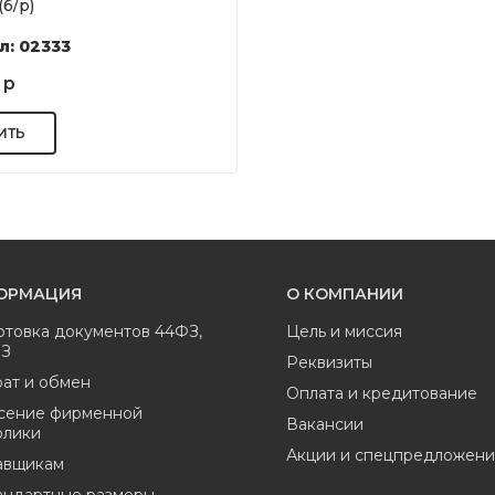
(б/р)
л: 02333
 р
ОРМАЦИЯ
О КОМПАНИИ
отовка документов 44ФЗ,
Цель и миссия
ФЗ
Реквизиты
ат и обмен
Оплата и кредитование
сение фирменной
Вакансии
олики
Акции и спецпредложени
авщикам