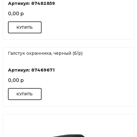
Артикул: 87482859
0,00 р
Галстук охранника, черный (б/р)
Артикул: 87469671
0,00 р