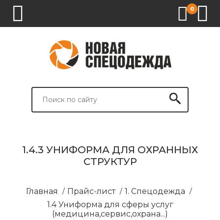
0
1.
2.
3.
4.
СПЕЦОДЕЖДА
СПЕЦОБУВЬ
СРЕДСТВА
ВСПОМОГАТЕЛЬНЫЕ
ИНДИВИДУАЛЬНОЙ
ТОВАРЫ
ЗАЩИТЫ
И
БРЕНДИРОВАНИЕ
1.4.3 УНИФОРМА ДЛЯ ОХРАННЫХ
СТРУКТУР
Главная
/
Прайс-лист
/
1. Спецодежда
/
1.4 Униформа для сферы услуг
(медицина,сервис,охрана...)