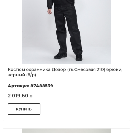
Костюм охранника Дозор (тк.Смесовая,210) брюки,
черный (б/р)
Артикул: 87488539
2 019,60 р