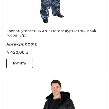
Костюм утепленный "Святогор" куртка+п/к, КМФ
город (б/р)
Артикул: СО012
4 420,00 р