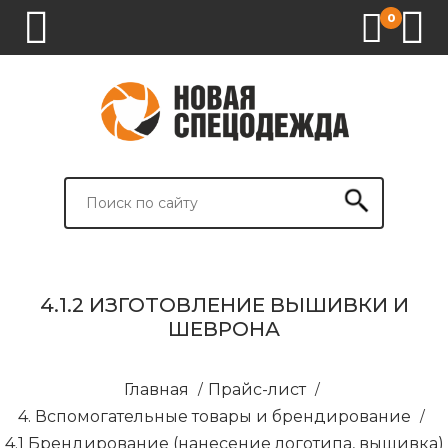
0
1.
2.
3.
4.
СПЕЦОДЕЖДА
СПЕЦОБУВЬ
СРЕДСТВА
ВСПОМОГАТЕЛЬНЫЕ
ИНДИВИДУАЛЬНОЙ
ТОВАРЫ
ЗАЩИТЫ
И
БРЕНДИРОВАНИЕ
4.1.2 ИЗГОТОВЛЕНИЕ ВЫШИВКИ И
ШЕВРОНА
Главная
/
Прайс-лист
/
4. Вспомогательные товары и брендирование
/
4.1 Брендирование (нанесение логотипа, вышивка)