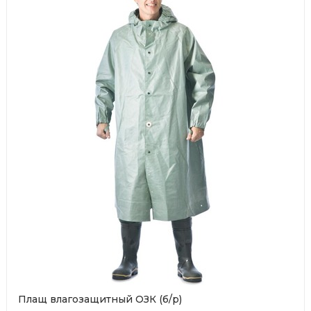
Плащ влагозащитный ОЗК (б/р)