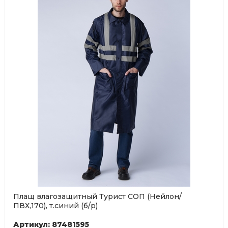
Плащ влагозащитный Турист СОП (Нейлон/
ПВХ,170), т.синий (б/р)
Артикул: 87481595