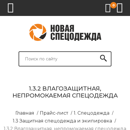
0
1.
2.
3.
4.
СПЕЦОДЕЖДА
СПЕЦОБУВЬ
СРЕДСТВА
ВСПОМОГАТЕЛЬНЫЕ
ИНДИВИДУАЛЬНОЙ
ТОВАРЫ
ЗАЩИТЫ
И
БРЕНДИРОВАНИЕ
1.3.2 ВЛАГОЗАЩИТНАЯ,
НЕПРОМОКАЕМАЯ СПЕЦОДЕЖДА
Главная
/
Прайс-лист
/
1. Спецодежда
/
1.3 Защитная спецодежда и экипировка
/
1.3.2 Влагозащитная, непромокаемая спецодежда