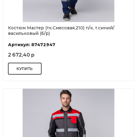
Костюм Мастер (тк.Смесовая,210) п/к, т.синий/
васильковый (б/р)
Артикул: 87472947
2 672,40 р