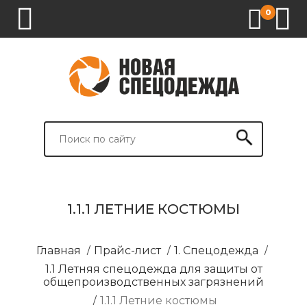
0
1.
2.
3.
4.
СПЕЦОДЕЖДА
СПЕЦОБУВЬ
СРЕДСТВА
ВСПОМОГАТЕЛЬНЫЕ
ИНДИВИДУАЛЬНОЙ
ТОВАРЫ
ЗАЩИТЫ
И
БРЕНДИРОВАНИЕ
1.1.1 ЛЕТНИЕ КОСТЮМЫ
Главная
/
Прайс-лист
/
1. Спецодежда
/
1.1 Летняя спецодежда для защиты от
общепроизводственных загрязнений
/
1.1.1 Летние костюмы