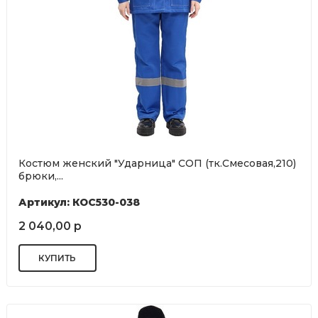
Костюм женский "Ударница" СОП (тк.Смесовая,210)
брюки,...
Артикул: КОС530-038
2 040,00 р