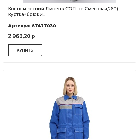
Костюм летний Липецк СОП (тк.Смесовая,260)
куртка+брюки...
Артикул: 87477030
2 968,20 р