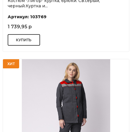
Костюм "Лигор" куртка, брюки. Св.серый,
черный.Куртка и...
Артикул: 103769
1 739,95 р
ХИТ