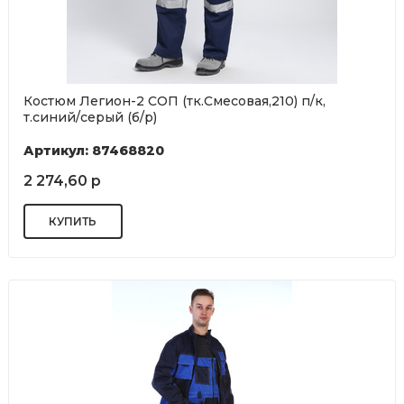
Костюм Легион-2 СОП (тк.Смесовая,210) п/к,
т.синий/серый (б/р)
Артикул: 87468820
2 274,60 р