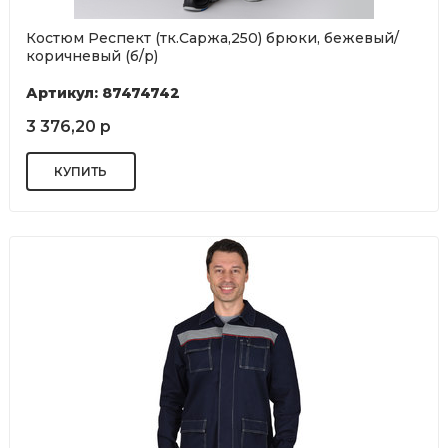
Костюм Респект (тк.Саржа,250) брюки, бежевый/
коричневый (б/р)
Артикул: 87474742
3 376,20 р