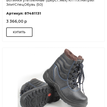
Ботинки утепленные (шерст..мех) КП ПУ/нитрил
ЭлитСпецОбувь (50)
Артикул: 87481131
3 366,00 р