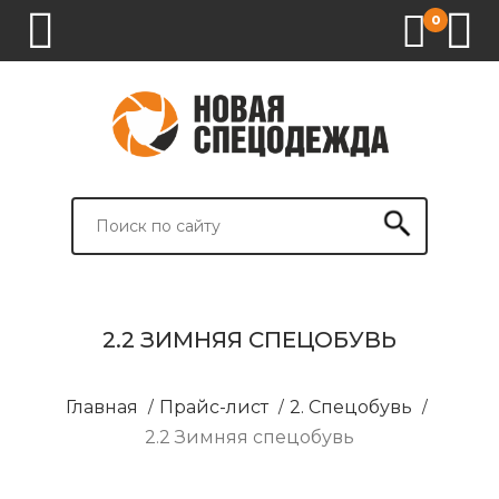
0
1.
2.
3.
4.
СПЕЦОДЕЖДА
СПЕЦОБУВЬ
СРЕДСТВА
ВСПОМОГАТЕЛЬНЫЕ
ИНДИВИДУАЛЬНОЙ
ТОВАРЫ
ЗАЩИТЫ
И
БРЕНДИРОВАНИЕ
2.2 ЗИМНЯЯ СПЕЦОБУВЬ
Главная
/
Прайс-лист
/
2. Спецобувь
/
2.2 Зимняя спецобувь