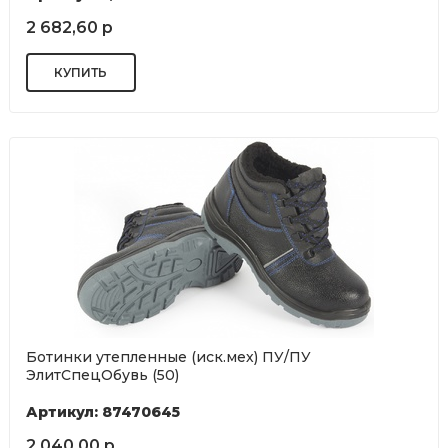
2 682,60 р
Ботинки утепленные (иск.мех) ПУ/ПУ
ЭлитСпецОбувь (50)
Артикул: 87470645
2 040,00 р