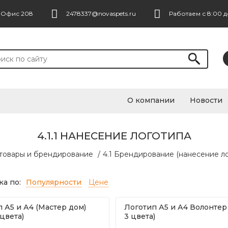
. Офис 208
2478337@novaspets.ru
Работаем с 8:00 д
О компании
Новости
4.1.1 НАНЕСЕНИЕ ЛОГОТИПА
 товары и брендирование
/
4.1 Брендирование (нанесение ло
а по:
Популярности
Цене
 А5 и А4 (Мастер дом)
Логотип А5 и А4 Волонтер 
 цвета)
3 цвета)