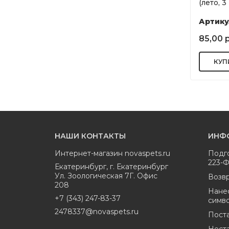
(лето, 3
Артику
85,00 
НАШИ КОНТАКТЫ
ИНФ
Интернет-магазин
novaspets.ru
Подг
223-
Екатеринбург
,
г. Екатеринбург
Ул. Зоологическая 7Г. Офис
Возвр
208
Нане
+7 (343) 247-83-37
симв
2478337@novaspets.ru
Пост