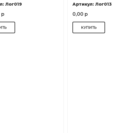
л: Лог019
Артикул: Лог013
 р
0,00 р