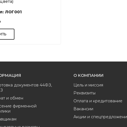
 цвета)
л: ЛОГ001
р
ОРМАЦИЯ
О КОМПАНИИ
отовка документов 44ФЗ,
Цель и миссия
ФЗ
Реквизиты
ат и обмен
Оплата и кредитование
сение фирменной
Вакансии
олики
Акции и спецпредложени
авщикам