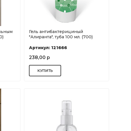
льным
Гель антибактерициный
0)
"Алиранта", туба 100 мл. (700)
Артикул: 121666
238,00 р