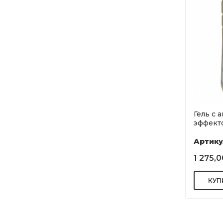
Гель с 
эффекто
Артику
1 275,0