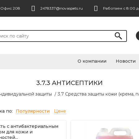
. Офис 208
2478337@novaspets.ru
Работаем с 8:00 д
О компании
Новости
3.7.3 АНТИСЕПТИКИ
индивидуальной защиты
/
3.7 Средства защиты кожи (крема, п
а по:
Популярности
Цене
ть с антибактериальным
ом для кожи и
остей...