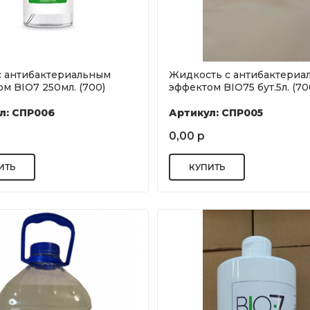
с антибактериальным
Жидкость с антибактериа
м BIO7 250мл. (700)
эффектом BIO75 бут.5л. (70
л: СПР006
Артикул: СПР005
0,00 р