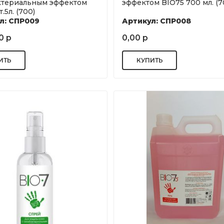
ктериальным эффектом
эффектом BIO75 700 мл. (7
.5л. (700)
л: СПР009
Артикул: СПР008
0 р
0,00 р