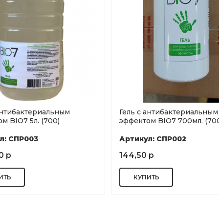
антибактериальным
Гель с антибактериальным
м BIO7 5л. (700)
эффектом BIO7 700мл. (70
л: СПР003
Артикул: СПР002
0 р
144,50 р