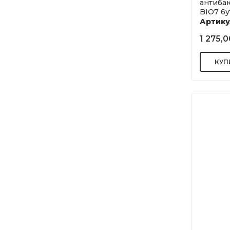
антиба
BIO7 бут
Артику
1 275,0