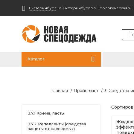
Екатеринбург
г. Екатеринбург Ул. Зоологическая 7Г
Каталог
Главная
/
Прайс-лист
/
3. Средства 
Сортировк
3.7.1 Крема, пасты
Жидкос
3.7.2 Репелленты (средства
эффект
защиты от насекомых)
поверхн