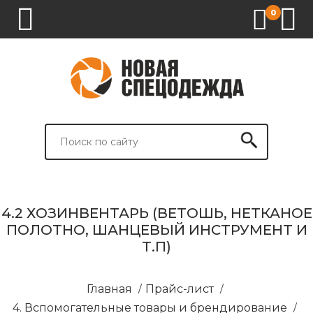
0
1.
2.
3.
4.
СПЕЦОДЕЖДА
СПЕЦОБУВЬ
СРЕДСТВА
ВСПОМОГАТЕЛЬНЫЕ
ИНДИВИДУАЛЬНОЙ
ТОВАРЫ
ЗАЩИТЫ
И
БРЕНДИРОВАНИЕ
4.2 ХОЗИНВЕНТАРЬ (ВЕТОШЬ, НЕТКАНОЕ
ПОЛОТНО, ШАНЦЕВЫЙ ИНСТРУМЕНТ И
Т.П)
Главная
/
Прайс-лист
/
4. Вспомогательные товары и брендирование
/