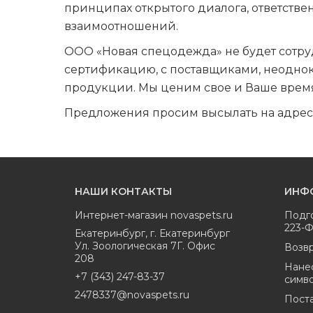
принципах открытого диалога, ответств
взаимоотношений.
ООО «Новая спецодежда» не будет сотр
сертификацию, с поставщиками, неодно
продукции. Мы ценим свое и Ваше врем
Предложения просим высылать на адрес
НАШИ КОНТАКТЫ
ИНФ
Интернет-магазин
novaspets.ru
Подг
223-
Екатеринбург
,
г. Екатеринбург
Ул. Зоологическая 7Г. Офис
Возвр
208
Нане
+7 (343) 247-83-37
симв
2478337@novaspets.ru
Пост