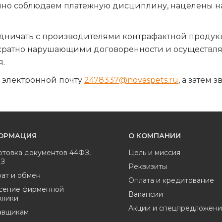
енно соблюдаем платежную дисциплину, нацелены 
удничать с производителями контрафактной проду
кратно нарушающими договоренности и осуществля
я.
 электронной почту
2478337@novaspets.ru
, а затем 
ОРМАЦИЯ
О КОМПАНИИ
отовка документов 44ФЗ,
Цель и миссия
ФЗ
Реквизиты
ат и обмен
Оплата и кредитование
сение фирменной
Вакансии
олики
Акции и спецпредложени
авщикам