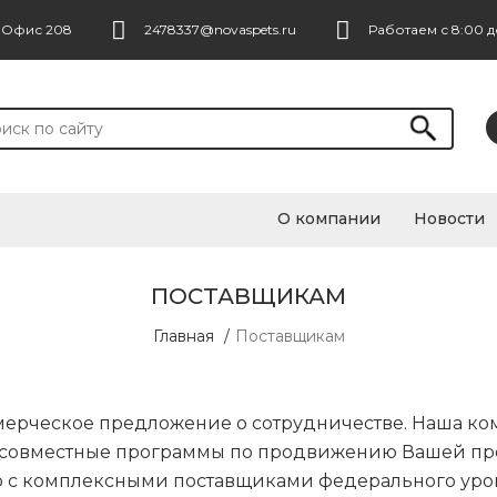
. Офис 208
2478337@novaspets.ru
Работаем с 8:00 д
О компании
Новости
ПОСТАВЩИКАМ
Главная
/
Поставщикам
мерческое предложение о сотрудничестве. Наша ко
ь совместные программы по продвижению Вашей пр
 с комплексными поставщиками федерального уров