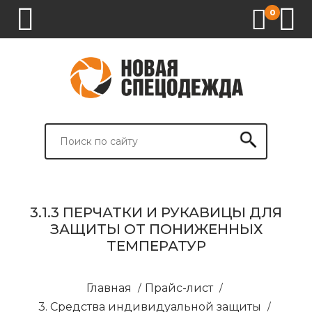
0
1.
2.
3.
4.
СПЕЦОДЕЖДА
СПЕЦОБУВЬ
СРЕДСТВА
ВСПОМОГАТЕЛЬНЫЕ
ИНДИВИДУАЛЬНОЙ
ТОВАРЫ
ЗАЩИТЫ
И
БРЕНДИРОВАНИЕ
3.1.3 ПЕРЧАТКИ И РУКАВИЦЫ ДЛЯ
ЗАЩИТЫ ОТ ПОНИЖЕННЫХ
ТЕМПЕРАТУР
Главная
/
Прайс-лист
/
3. Средства индивидуальной защиты
/