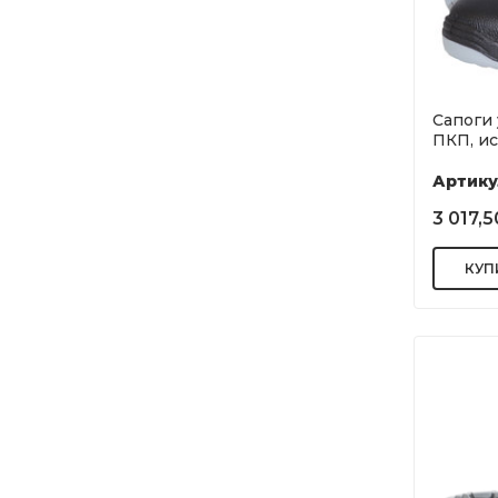
Сапоги 
ПКП, ис
Артику
3 017,5