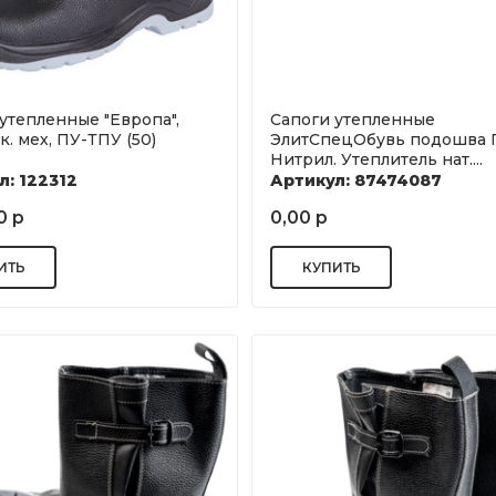
утепленные "Европа",
Сапоги утепленные
к. мех, ПУ-ТПУ (50)
ЭлитСпецОбувь подошва 
Нитрил. Утеплитель нат....
л: 122312
Артикул: 87474087
0 р
0,00 р