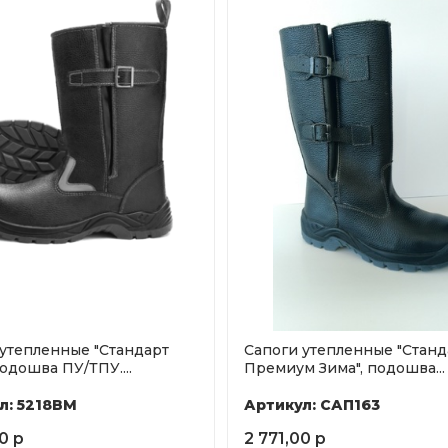
 утепленные "Стандарт
Сапоги утепленные "Станд
подошва ПУ/ТПУ....
Премиум Зима", подошва...
л: 5218ВМ
Артикул: САП163
0 р
2 771,00 р