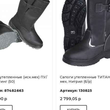
утепленные (иск.мех) ПУ/
Сапоги утепленные ТИТАН,
инг (50)
мех, Нитрил (б/р)
л: 87482663
Артикул: 130825
00 р
2 799,05 р