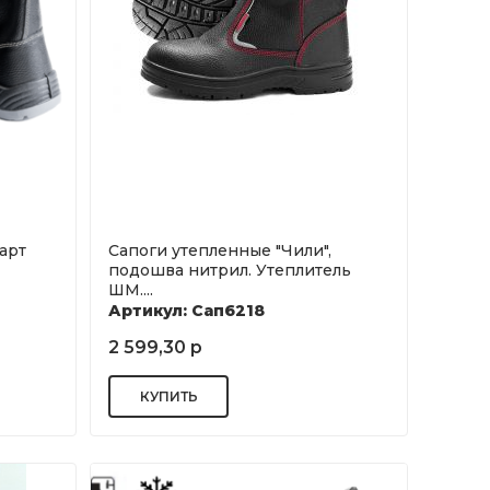
арт
Сапоги утепленные "Чили",
подошва нитрил. Утеплитель
ШМ....
Артикул: Сап6218
2 599,30 р