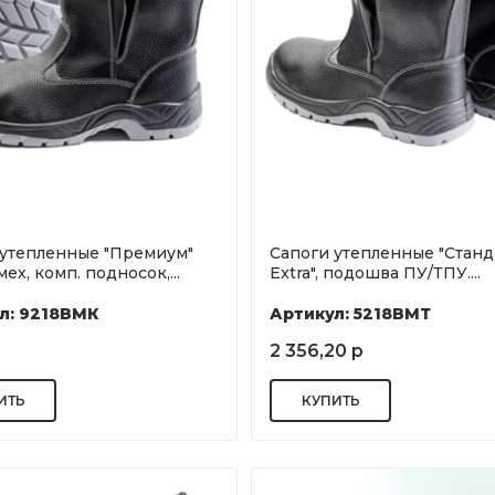
 утепленные "Премиум"
Сапоги утепленные "Станд
мех, комп. подносок,...
Extra", подошва ПУ/ТПУ....
л: 9218ВМК
Артикул: 5218ВМТ
2 356,20 р