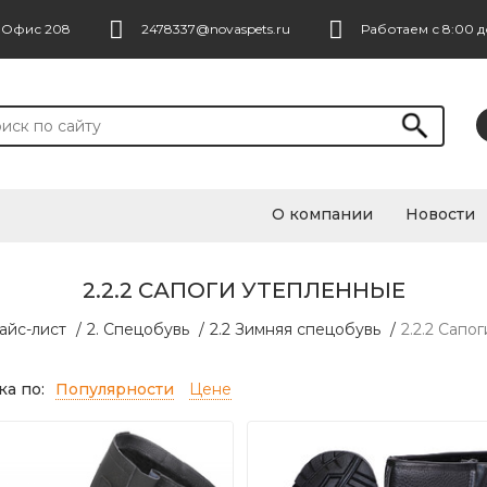
. Офис 208
2478337@novaspets.ru
Работаем с 8:00 д
О компании
Новости
2.2.2 САПОГИ УТЕПЛЕННЫЕ
айс-лист
/
2. Спецобувь
/
2.2 Зимняя спецобувь
/
2.2.2 Сапо
а по:
Популярности
Цене