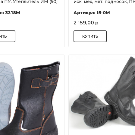
 ПУ. Утеплитель ИМ (50)
иск. мех, мет. подносок, ПУ
л: 3218М
Артикул: 15-0М
2 159,00 р