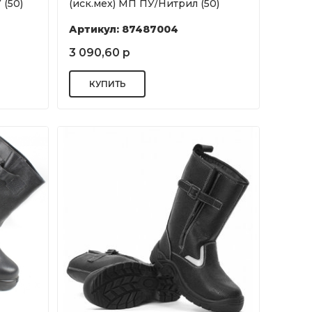
 (50)
(иск.мех) МП ПУ/Нитрил (50)
Артикул: 87487004
3 090,60 р