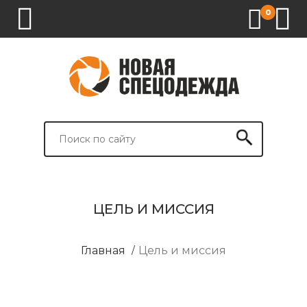
0
1.
2.
3.
4.
СПЕЦОДЕЖДА
СПЕЦОБУВЬ
СРЕДСТВА
ВСПОМОГАТЕЛЬНЫЕ
ИНДИВИДУАЛЬНОЙ
ТОВАРЫ
ЗАЩИТЫ
И
БРЕНДИРОВАНИЕ
ЦЕЛЬ И МИССИЯ
Главная
/
Цель и миссия