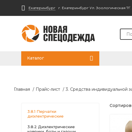
Екатеринбург
г. Екатеринбург Ул. Зоологическая 7Г
Каталог
Главная
/
Прайс-лист
/
3. Средства индивидуальной 
Сортировк
3.8.1 Перчатки
диэлектрические
3.8.2 Диэлектрические
коврики, боты и галоши