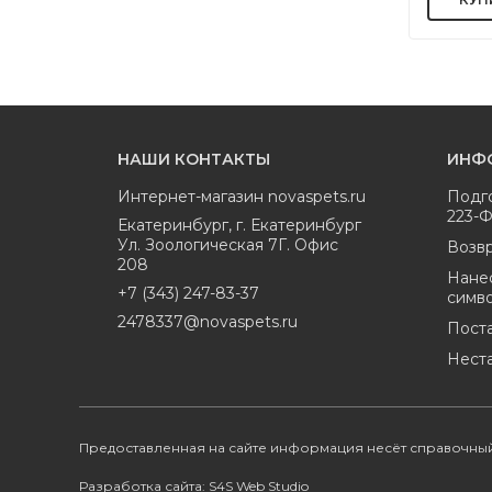
НАШИ КОНТАКТЫ
ИНФ
Интернет-магазин
novaspets.ru
Подг
223-
Екатеринбург
,
г. Екатеринбург
Ул. Зоологическая 7Г. Офис
Возвр
208
Нане
+7 (343) 247-83-37
симв
2478337@novaspets.ru
Пост
Нест
Предоставленная на сайте информация несёт справочный
Разработка сайта: S4S Web Studio