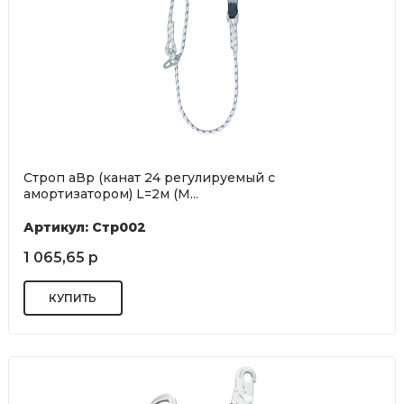
Строп аВр (канат 24 регулируемый с
амортизатором) L=2м (М...
Артикул: Стр002
1 065,65 р