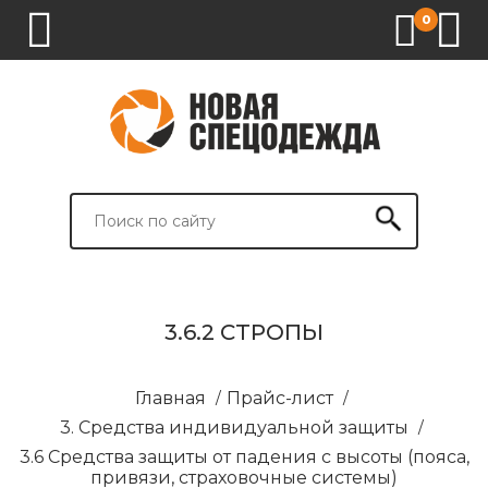
0
1.
2.
3.
4.
СПЕЦОДЕЖДА
СПЕЦОБУВЬ
СРЕДСТВА
ВСПОМОГАТЕЛЬНЫЕ
ИНДИВИДУАЛЬНОЙ
ТОВАРЫ
ЗАЩИТЫ
И
БРЕНДИРОВАНИЕ
3.6.2 СТРОПЫ
Главная
/
Прайс-лист
/
3. Средства индивидуальной защиты
/
3.6 Средства защиты от падения с высоты (пояса,
привязи, страховочные системы)