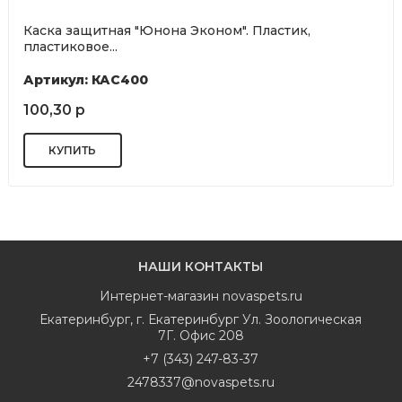
Каска защитная "Юнона Эконом". Пластик,
пластиковое...
Артикул: КАС400
100,30 р
НАШИ КОНТАКТЫ
Интернет-магазин
novaspets.ru
Екатеринбург
,
г. Екатеринбург Ул. Зоологическая
7Г. Офис 208
+7 (343) 247-83-37
2478337@novaspets.ru