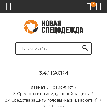
0
1.
2.
3.
4.
СПЕЦОДЕЖДА
СПЕЦОБУВЬ
СРЕДСТВА
ВСПОМОГАТЕЛЬНЫЕ
ИНДИВИДУАЛЬНОЙ
ТОВАРЫ
ЗАЩИТЫ
И
БРЕНДИРОВАНИЕ
3.4.1 КАСКИ
Главная
/
Прайс-лист
/
3. Средства индивидуальной защиты
/
3.4 Средства защиты головы (каски, каскетки)
/
3.4.1 Каски