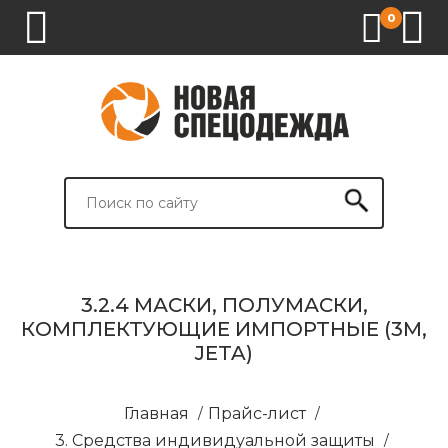
0
1.
2.
3.
4.
СПЕЦОДЕЖДА
СПЕЦОБУВЬ
СРЕДСТВА
ВСПОМОГАТЕЛЬНЫЕ
ИНДИВИДУАЛЬНОЙ
ТОВАРЫ
ЗАЩИТЫ
И
БРЕНДИРОВАНИЕ
3.2.4 МАСКИ, ПОЛУМАСКИ,
КОМПЛЕКТУЮЩИЕ ИМПОРТНЫЕ (3М,
JETA)
Главная
/
Прайс-лист
/
3. Средства индивидуальной защиты
/