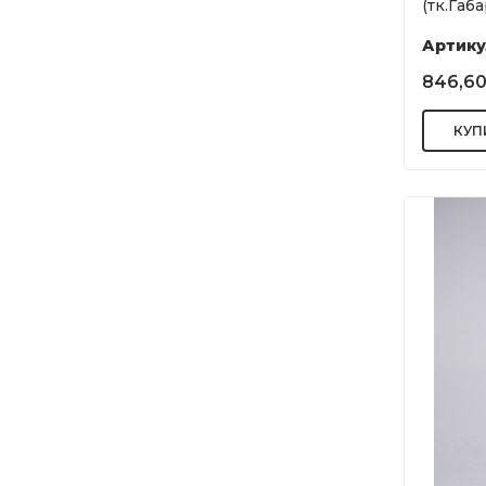
(тк.Габ
Артику
846,60