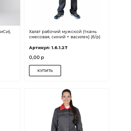
иСи),
Халат рабочий мужской (ткань
смесовая, синий + василек) (б/р)
Артикул: 1.6.1.27
0,00 р