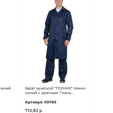
 синий
Халат мужской "ТЕХНИК" тёмно-
синий с красным. Ткань...
Артикул: 03783
710,82 р