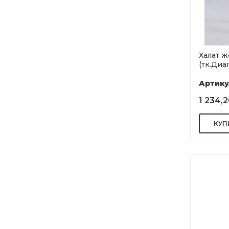
Халат 
(тк.Диаг
Артику
1 234,2