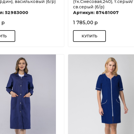
ардин), васильковый (б/р)
(тк.Смесовая,240), т.серый/
св.серый (б/р)
л: 52983000
Артикул: 87481007
 р
1 785,00 р