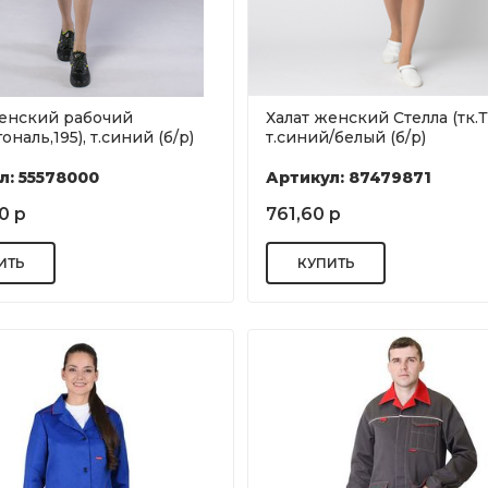
женский рабочий
Халат женский Стелла (тк.Т
ональ,195), т.синий (б/р)
т.синий/белый (б/р)
л: 55578000
Артикул: 87479871
0 р
761,60 р