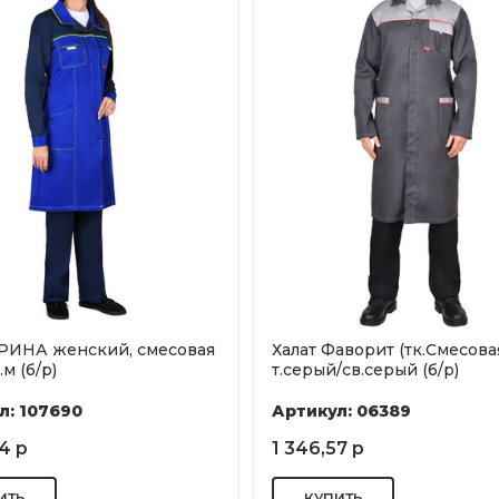
ИРИНА женский, смесовая
Халат Фаворит (тк.Смесовая
.м (б/р)
т.серый/св.серый (б/р)
л: 107690
Артикул: 06389
4 р
1 346,57 р