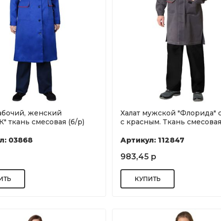
абочий, женский
Халат мужской "Флорида" 
" ткань смесовая (б/р)
с красным. Ткань смесовая.
л: 03868
Артикул: 112847
983,45 р