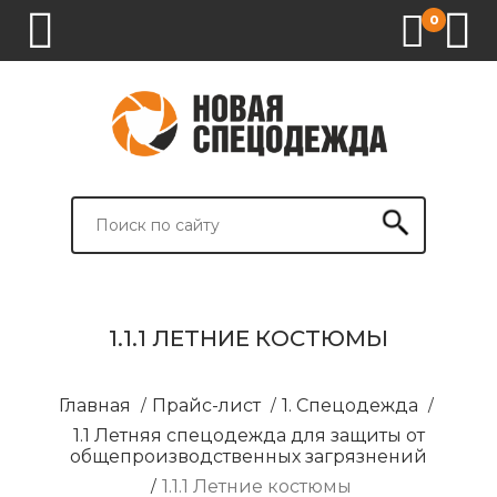
0
1.
2.
3.
4.
СПЕЦОДЕЖДА
СПЕЦОБУВЬ
СРЕДСТВА
ВСПОМОГАТЕЛЬНЫЕ
ИНДИВИДУАЛЬНОЙ
ТОВАРЫ
ЗАЩИТЫ
И
БРЕНДИРОВАНИЕ
1.1.1 ЛЕТНИЕ КОСТЮМЫ
Главная
/
Прайс-лист
/
1. Спецодежда
/
1.1 Летняя спецодежда для защиты от
общепроизводственных загрязнений
/
1.1.1 Летние костюмы