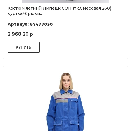
Костюм летний Липецк СОП (тк.Смесовая,260)
куртка+брюки...
Артикул: 87477030
2 968,20 р