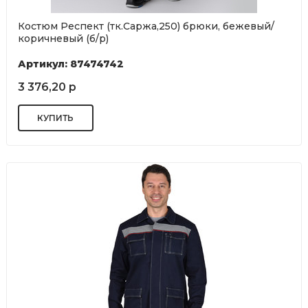
Костюм Респект (тк.Саржа,250) брюки, бежевый/
коричневый (б/р)
Артикул: 87474742
3 376,20 р