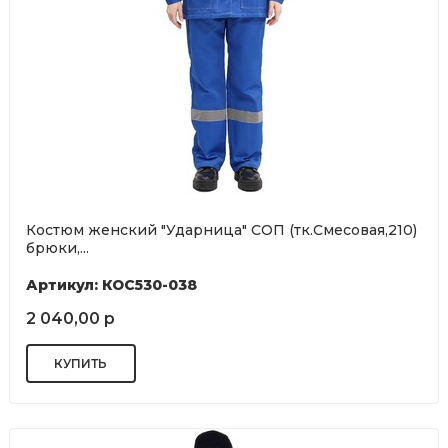
Костюм женский "Ударница" СОП (тк.Смесовая,210)
брюки,...
Артикул: КОС530-038
2 040,00 р