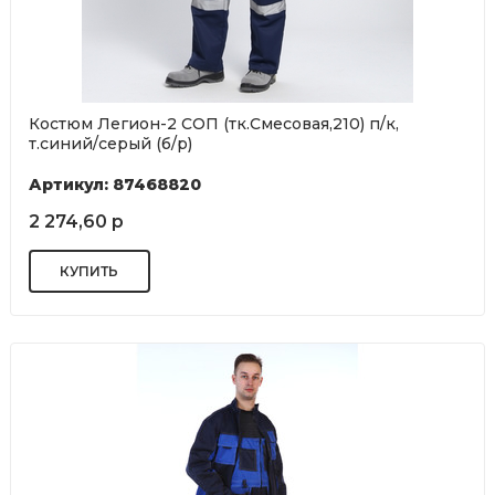
Костюм Легион-2 СОП (тк.Смесовая,210) п/к,
т.синий/серый (б/р)
Артикул: 87468820
2 274,60 р