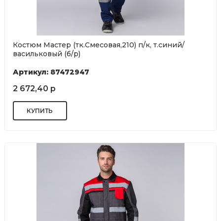
Костюм Мастер (тк.Смесовая,210) п/к, т.синий/
васильковый (б/р)
Артикул: 87472947
2 672,40 р