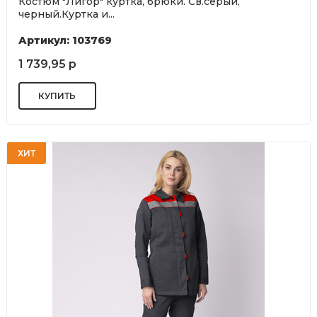
Костюм "Лигор" куртка, брюки. Св.серый,
черный.Куртка и...
Артикул: 103769
1 739,95 р
ХИТ