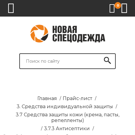
0
1.
2.
3.
4.
СПЕЦОДЕЖДА
СПЕЦОБУВЬ
СРЕДСТВА
ВСПОМОГАТЕЛЬНЫЕ
ИНДИВИДУАЛЬНОЙ
ТОВАРЫ
ЗАЩИТЫ
И
БРЕНДИРОВАНИЕ
Главная
/
Прайс-лист
/
3. Средства индивидуальной защиты
/
3.7 Средства защиты кожи (крема, пасты,
репелленты)
/
3.7.3 Антисептики
/