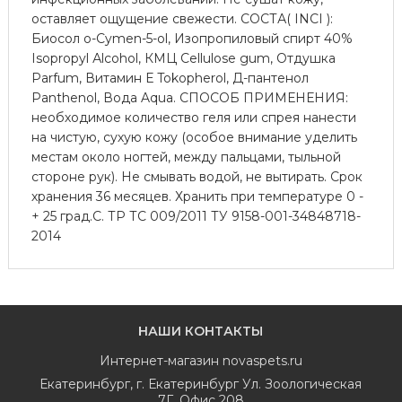
оставляет ощущение свежести. СОСТА( INCI ):
Биосол о-Сymen-5-ol, Изопропиловый спирт 40%
Isopropyl Аlcohol, КМЦ Cellulose gum, Отдушка
Parfum, Витамин Е Tokopherol, Д-пантенол
Panthenol, Вода Aqua. СПОСОБ ПРИМЕНЕНИЯ:
необходимое количество геля или спрея нанести
на чистую, сухую кожу (особое внимание уделить
местам около ногтей, между пальцами, тыльной
стороне рук). Не смывать водой, не вытирать. Срок
хранения 36 месяцев. Хранить при температуре 0 -
+ 25 град.С. ТР ТС 009/2011 ТУ 9158-001-34848718-
2014
НАШИ КОНТАКТЫ
Интернет-магазин
novaspets.ru
Екатеринбург
,
г. Екатеринбург Ул. Зоологическая
7Г. Офис 208