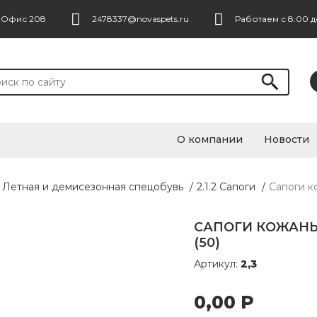
. Офис 208
2478337@novaspets.ru
Работаем с 8:00 д
О компании
Новости
1 Летная и демисезонная спецобувь
/
2.1.2 Сапоги
/
Сапоги к
САПОГИ КОЖАНЫ
(50)
Артикул:
2,3
0,00
Р