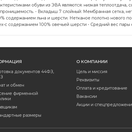
ктеристиками обуви из ЭВА являются: низкая теплоотдача, с
епроницаемость. - Вкладыш 7 слойный: Мембранная сетка, не
00% содержанием льна и шерсти. Нетканое полотно нового п
х-с содержанием 100% овечьей шерсти - Средний вес пары с
ОРМАЦИЯ
О КОМПАНИИ
отовка документов 44ФЗ,
Цель и миссия
ФЗ
Реквизиты
ат и обмен
Оплата и кредитование
сение фирменной
Вакансии
олики
Акции и спецпредложени
авщикам
андартные размеры