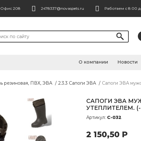
. Офис 208
2478337@novaspets.ru
Работаем с 8:00 д
О компании
Новости
вь резиновая, ПВХ, ЭВА
/
2.3.3 Сапоги ЭВА
/
Сапоги ЭВА мужск
САПОГИ ЭВА МУ
УТЕПЛИТЕЛЕМ. (-6
Артикул:
С-032
2 150,50
Р