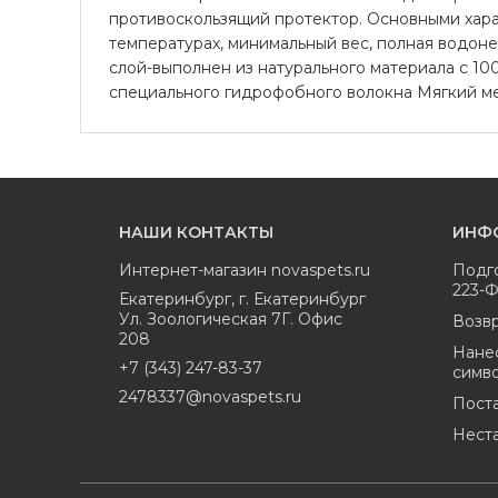
противоскользящий протектор. Основными хара
температурах, минимальный вес, полная водон
слой-выполнен из натурального материала с 1
специального гидрофобного волокна Мягкий ме
НАШИ КОНТАКТЫ
ИНФ
Интернет-магазин
novaspets.ru
Подг
223-
Екатеринбург
,
г. Екатеринбург
Ул. Зоологическая 7Г. Офис
Возвр
208
Нане
+7 (343) 247-83-37
симв
2478337@novaspets.ru
Пост
Нест