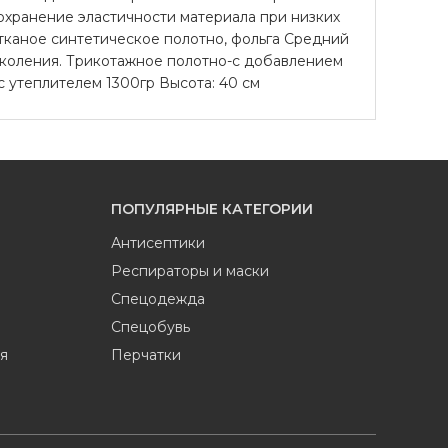
охранение эластичности материала при низких
тканое синтетическое полотно, фольга Средний
околения. Трикотажное полотно-с добавлением
 утеплителем 1300гр Высота: 40 см
ПОПУЛЯРНЫЕ КАТЕГОРИИ
Антисептики
Респираторы и маски
Спецодежда
Спецобувь
я
Перчатки