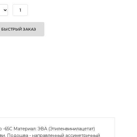
БЫСТРЫЙ ЗАКАЗ
о -65С Материал: ЭВА (Этиленвинилацетат)
ви. Подошва - направленный ассиметричный