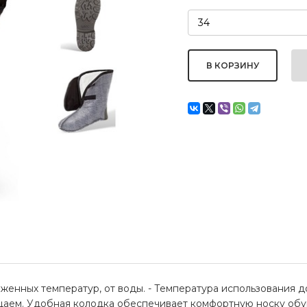
енных температур, от воды. - Температура использования д
аем. Удобная колодка обеспечивает комфортную носку обу