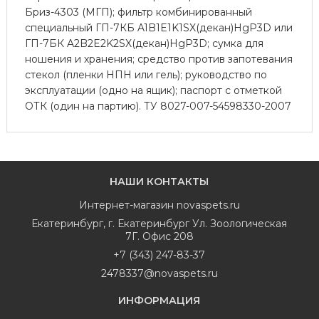
Бриз-4303 (МГП); фильтр комбинированный
специальный ГП-7КБ A1B1E1K1SX(декан)HgP3D или
ГП-7БК A2B2E2K2SX(декан)HgP3D; сумка для
ношения и хранения; средство против запотевания
стекол (пленки НПН или гель); руководство по
эксплуатации (одно на ящик); паспорт с отметкой
ОТК (один на партию). ТУ 8027-007-54598330-2007
НАШИ КОНТАКТЫ
Интернет-магазин
novaspets.ru
Екатеринбург
,
г. Екатеринбург Ул. Зоологическая
7Г. Офис 208
+7 (343) 247-83-37
2478337@novaspets.ru
ИНФОРМАЦИЯ