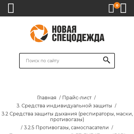
0
1.
2.
3.
4.
СПЕЦОДЕЖДА
СПЕЦОБУВЬ
СРЕДСТВА
ВСПОМОГАТЕЛЬНЫЕ
ИНДИВИДУАЛЬНОЙ
ТОВАРЫ
ЗАЩИТЫ
И
БРЕНДИРОВАНИЕ
Главная
/
Прайс-лист
/
3. Средства индивидуальной защиты
/
3.2 Средства защиты дыхания (респираторы, маски,
противогазы)
/
3.2.5 Противогазы, самоспасатели
/