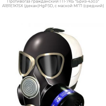
Противогаз гражданский ГП-7КБ "Бриз-4303"
A1B1E1K1SX (декан)HgP3D, с маской МГП (средний)