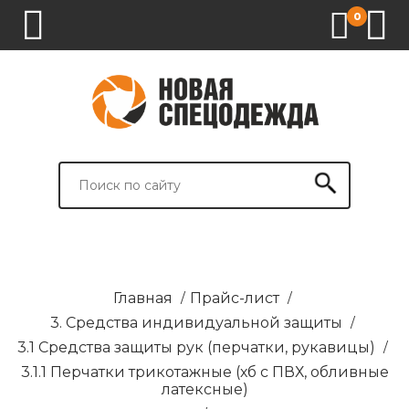
0
1.
2.
3.
4.
СПЕЦОДЕЖДА
СПЕЦОБУВЬ
СРЕДСТВА
ВСПОМОГАТЕЛЬНЫЕ
ИНДИВИДУАЛЬНОЙ
ТОВАРЫ
ЗАЩИТЫ
И
БРЕНДИРОВАНИЕ
Главная
/
Прайс-лист
/
3. Средства индивидуальной защиты
/
3.1 Средства защиты рук (перчатки, рукавицы)
/
3.1.1 Перчатки трикотажные (хб с ПВХ, обливные
латексные)