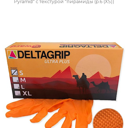
Pyramid" с текстурой "пирамиды (р.6 (XS))