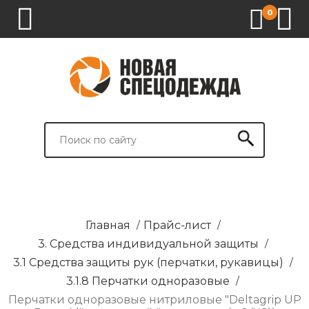
0
1.
2.
3.
4.
СПЕЦОДЕЖДА
СПЕЦОБУВЬ
СРЕДСТВА
ВСПОМОГАТЕЛЬНЫЕ
ИНДИВИДУАЛЬНОЙ
ТОВАРЫ
ЗАЩИТЫ
И
БРЕНДИРОВАНИЕ
Главная
/
Прайс-лист
/
3. Средства индивидуальной защиты
/
3.1 Средства защиты рук (перчатки, рукавицы)
/
3.1.8 Перчатки одноразовые
/
Перчатки одноразовые нитриловые "Deltagrip UP