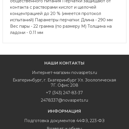
общественного питания Перчатки защищают от
контакта с растворами кислот и щелочей
концентрацией до 20 % (имеется протокол
испытаний) Параметры перчатки: Длина - 290 мм
Вес пары - 22 грамма (по размеру М) Толщина на
ладони - 0.11 мм
НАШИ КОНТАКТЫ
Интернет-магазин
novaspets.ru
Екатеринбург
,
г. Екатеринбург Ул. Зоологическая
7Г. Офис 208
+7 (343) 247-83-37
2478337@novaspets.ru
ИНФОРМАЦИЯ
Подготовка документов 44ФЗ, 223-ФЗ
Возврат и обмен