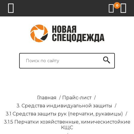
0
1.
2.
3.
4.
СПЕЦОДЕЖДА
СПЕЦОБУВЬ
СРЕДСТВА
ВСПОМОГАТЕЛЬНЫЕ
ИНДИВИДУАЛЬНОЙ
ТОВАРЫ
ЗАЩИТЫ
И
БРЕНДИРОВАНИЕ
Главная
/
Прайс-лист
/
3. Средства индивидуальной защиты
/
3.1 Средства защиты рук (перчатки, рукавицы)
/
3.1.5 Перчатки хозяйственные, химическистойкие
КЩС