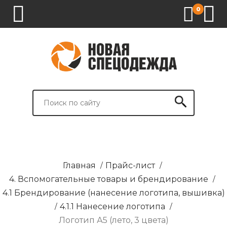
0
1.
2.
3.
4.
СПЕЦОДЕЖДА
СПЕЦОБУВЬ
СРЕДСТВА
ВСПОМОГАТЕЛЬНЫЕ
ИНДИВИДУАЛЬНОЙ
ТОВАРЫ
ЗАЩИТЫ
И
БРЕНДИРОВАНИЕ
Главная
/
Прайс-лист
/
4. Вспомогательные товары и брендирование
/
4.1 Брендирование (нанесение логотипа, вышивка)
/
4.1.1 Нанесение логотипа
/
Логотип А5 (лето, 3 цвета)