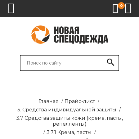
0
1.
2.
3.
4.
СПЕЦОДЕЖДА
СПЕЦОБУВЬ
СРЕДСТВА
ВСПОМОГАТЕЛЬНЫЕ
ИНДИВИДУАЛЬНОЙ
ТОВАРЫ
ЗАЩИТЫ
И
БРЕНДИРОВАНИЕ
Главная
/
Прайс-лист
/
3. Средства индивидуальной защиты
/
3.7 Средства защиты кожи (крема, пасты,
репелленты)
/
3.7.1 Крема, пасты
/