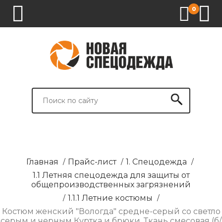
0
1.
2.
3.
4.
СПЕЦОДЕЖДА
СПЕЦОБУВЬ
СРЕДСТВА
ВСПОМОГАТЕЛЬНЫЕ
ИНДИВИДУАЛЬНОЙ
ТОВАРЫ
ЗАЩИТЫ
И
БРЕНДИРОВАНИЕ
Главная
/
Прайс-лист
/
1. Спецодежда
/
1.1 Летняя спецодежда для защиты от
общепроизводственных загрязнений
/
1.1.1 Летние костюмы
/
Костюм женский "Вологда" средне-серый со светло
серым и черным Куртка и брюки. Ткань смесовая (б/