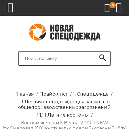
0
1.
2.
3.
4.
СПЕЦОДЕЖДА
СПЕЦОБУВЬ
СРЕДСТВА
ВСПОМОГАТЕЛЬНЫЕ
ИНДИВИДУАЛЬНОЙ
ТОВАРЫ
ЗАЩИТЫ
И
БРЕНДИРОВАНИЕ
Главная
/
Прайс-лист
/
1. Спецодежда
/
1.1 Летняя спецодежда для защиты от
общепроизводственных загрязнений
/
1.1.1 Летние костюмы
/
Костюм женский Весна-2 СОП NEW
(тк.Смесовая,210) куртка+п/к, т.серый/красный (б/р)