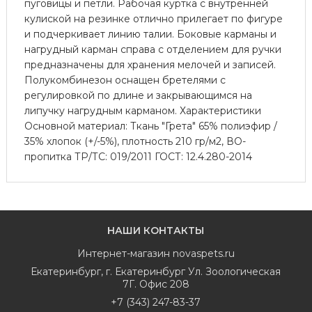
пуговицы и петли. Рабочая куртка с внутренней
кулиской на резинке отлично прилегает по фигуре
и подчеркивает линию талии. Боковые карманы и
нагрудный карман справа с отделением для ручки
предназначены для хранения мелочей и записей.
Полукомбинезон оснащен бретелями с
регулировкой по длине и закрывающимся на
липучку нагрудным карманом. Характеристики
Основной материал: Ткань "Грета" 65% полиэфир /
35% хлопок (+/-5%), плотность 210 гр/м2, ВО-
пропитка ТР/ТС: 019/2011 ГОСТ: 12.4.280-2014
НАШИ КОНТАКТЫ
Интернет-магазин
novaspets.ru
Екатеринбург
,
г. Екатеринбург Ул. Зоологическая
7Г. Офис 208
+7 (343) 247-83-37