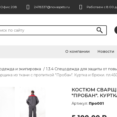
. Офис 208
2478337@novaspets.ru
Работаем с 8:00 д
О компании
Новости
цодежда и экипировка
/
1.3.4 Спецодежда для защиты от пов
рщика из ткани с пропиткой "Пробан". Куртка и брюки. пл.450 
КОСТЮМ СВАРЩИ
"ПРОБАН". КУРТК
Артикул:
Про001