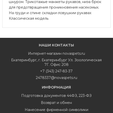
шнуром. Трикотажые манжеты рукавов, низа брюк
для предотвращения проникновения насекомых.
На груди и спине складки-ловушкии рукавах
Классическая модель
НАШИ КОНТАКТЫ
Интернет-магазин
novaspets.ru
Екатеринбург
,
г. Екатеринбург Ул. Зоологическая
7Г. Офис 208
+7 (343) 247-83-37
2478337@novaspets.ru
ИНФОРМАЦИЯ
Подготовка документов 44ФЗ, 223-ФЗ
Возврат и обмен
Нанесение фирменной символики