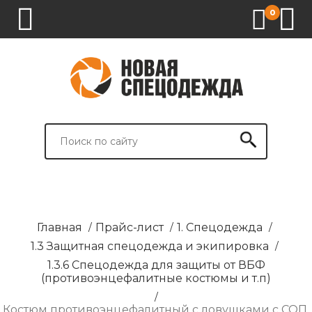
0
1.
2.
3.
4.
СПЕЦОДЕЖДА
СПЕЦОБУВЬ
СРЕДСТВА
ВСПОМОГАТЕЛЬНЫЕ
ИНДИВИДУАЛЬНОЙ
ТОВАРЫ
ЗАЩИТЫ
И
БРЕНДИРОВАНИЕ
Главная
/
Прайс-лист
/
1. Спецодежда
/
1.3 Защитная спецодежда и экипировка
/
1.3.6 Спецодежда для защиты от ВБФ
(противоэнцефалитные костюмы и т.п)
/
Костюм противоэнцефалитный с ловушками с СОП.