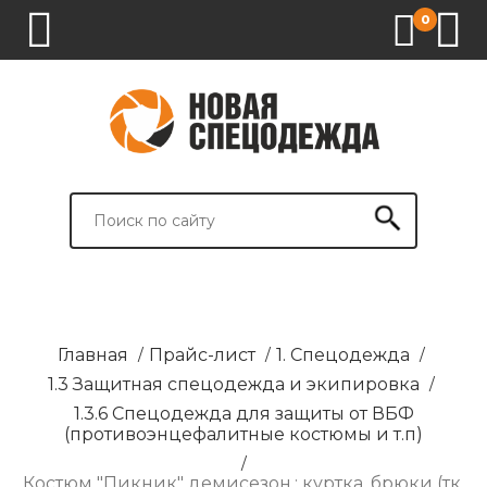
0
1.
2.
3.
4.
СПЕЦОДЕЖДА
СПЕЦОБУВЬ
СРЕДСТВА
ВСПОМОГАТЕЛЬНЫЕ
ИНДИВИДУАЛЬНОЙ
ТОВАРЫ
ЗАЩИТЫ
И
БРЕНДИРОВАНИЕ
Главная
/
Прайс-лист
/
1. Спецодежда
/
1.3 Защитная спецодежда и экипировка
/
1.3.6 Спецодежда для защиты от ВБФ
(противоэнцефалитные костюмы и т.п)
/
Костюм "Пикник" демисезон.: куртка, брюки (тк.