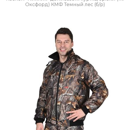
Оксфорд) КМФ Темный лес (б/р)