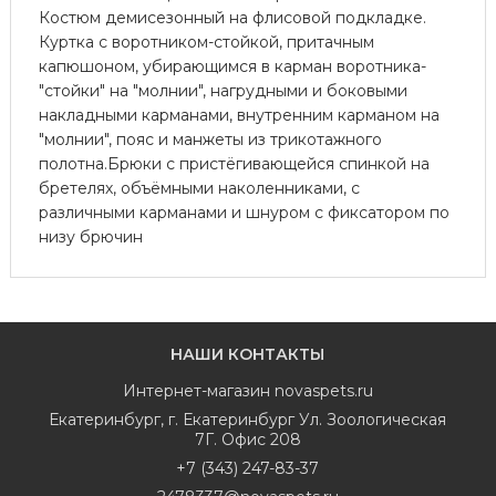
Костюм демисезонный на флисовой подкладке.
Куртка с воротником-стойкой, притачным
капюшоном, убирающимся в карман воротника-
"стойки" на "молнии", нагрудными и боковыми
накладными карманами, внутренним карманом на
"молнии", пояс и манжеты из трикотажного
полотна.Брюки с пристёгивающейся спинкой на
бретелях, объёмными наколенниками, с
различными карманами и шнуром с фиксатором по
низу брючин
НАШИ КОНТАКТЫ
Интернет-магазин
novaspets.ru
Екатеринбург
,
г. Екатеринбург Ул. Зоологическая
7Г. Офис 208
+7 (343) 247-83-37