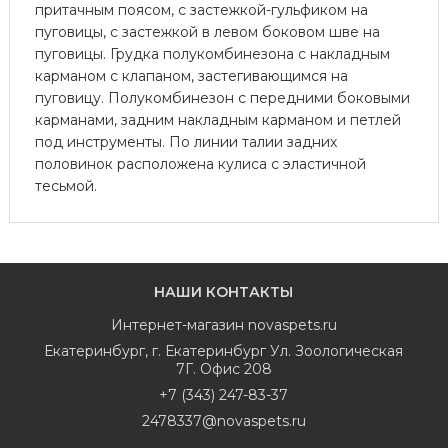
притачным поясом, с застежкой-гульфиком на
пуговицы, с застежкой в левом боковом шве на
пуговицы. Грудка полукомбинезона с накладным
карманом с клапаном, застегивающимся на
пуговицу. Полукомбинезон с передними боковыми
карманами, задним накладным карманом и петлей
под инструменты. По линии талии задних
половинок расположена кулиса с эластичной
тесьмой.
НАШИ КОНТАКТЫ
Интернет-магазин
novaspets.ru
Екатеринбург
,
г. Екатеринбург Ул. Зоологическая
7Г. Офис 208
+7 (343) 247-83-37
2478337@novaspets.ru