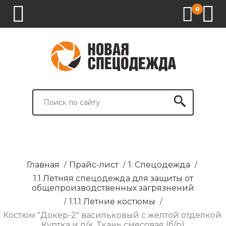
0
1.
2.
3.
4.
СПЕЦОДЕЖДА
СПЕЦОБУВЬ
СРЕДСТВА
ВСПОМОГАТЕЛЬНЫЕ
ИНДИВИДУАЛЬНОЙ
ТОВАРЫ
ЗАЩИТЫ
И
БРЕНДИРОВАНИЕ
Главная
/
Прайс-лист
/
1. Спецодежда
/
1.1 Летняя спецодежда для защиты от
общепроизводственных загрязнений
/
1.1.1 Летние костюмы
/
Костюм "Докер-2" васильковый с желтой отделкой.
Куртка и п/к. Ткань смесовая (б/р)