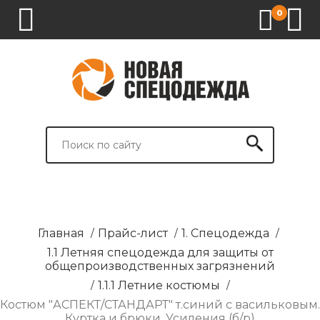
0
1.
2.
3.
4.
СПЕЦОДЕЖДА
СПЕЦОБУВЬ
СРЕДСТВА
ВСПОМОГАТЕЛЬНЫЕ
ИНДИВИДУАЛЬНОЙ
ТОВАРЫ
ЗАЩИТЫ
И
БРЕНДИРОВАНИЕ
Главная
/
Прайс-лист
/
1. Спецодежда
/
1.1 Летняя спецодежда для защиты от
общепроизводственных загрязнений
/
1.1.1 Летние костюмы
/
Костюм "АСПЕКТ/СТАНДАРТ" т.синий с васильковым.
Куртка и брюки. Усиления (б/р)