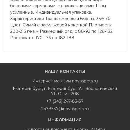
боковыми карманами, с наколенниками. Швы
усиленные. Индивидуальная упаковка.
Характеристики Ткань: смесовая 65% пэ, 35% хб
Цвет: Синий с васильковой кокеткой Плотность:
200-215 г/кв.м Размерный ряд: с 88-92 по 128-132
Ростовка: с 170-176 по 182-188
НАШИ КОНТАКТЫ
Интернет-магазин
novaspets.ru
Екатеринбург
,
г. Екатеринбург Ул. Зоологическая
7Г. Офис 208
+7 (343) 247-83-37
2478337@novaspets.ru
ИНФОРМАЦИЯ
Подготовка документов 44ФЗ, 223-ФЗ