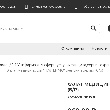
. Офис 208
2478337@novaspets.ru
Работаем с 8:00 д
О компании
Новости
ежда
/
1.4 Униформа для сферы услуг (медицина,сервис,охрана.
Халат медицинский "ПАЛЕРМО" женский белый (б/р)
ХАЛАТ МЕДИЦИН
(Б/Р)
Артикул:
08178