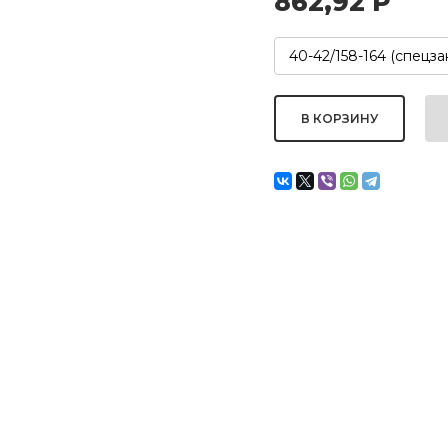
862,92
Р