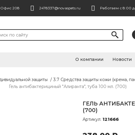
. Офис 208
2478337@novaspets.ru
Работаем с 8:00 д
О компании
Новости
ндивидуальной защиты
/
3.7 Средства защиты кожи (крема, па
Гель антибактерициный "Алиранта", туба 100 мл. (700)
ГЕЛЬ АНТИБАКТЕ
(700)
Артикул:
121666