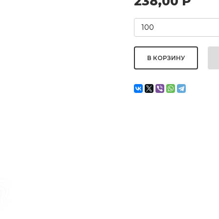
238,00
Р