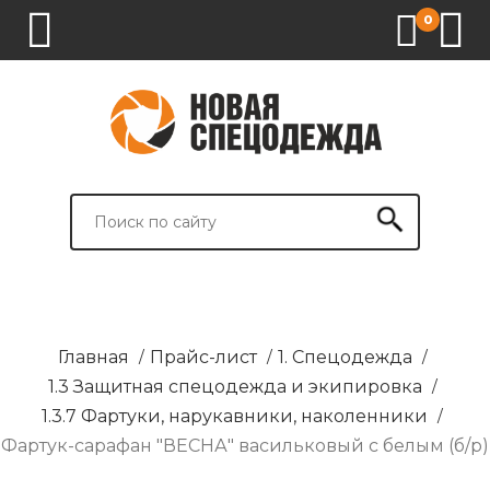
0
1.
2.
3.
4.
СПЕЦОДЕЖДА
СПЕЦОБУВЬ
СРЕДСТВА
ВСПОМОГАТЕЛЬНЫЕ
ИНДИВИДУАЛЬНОЙ
ТОВАРЫ
ЗАЩИТЫ
И
БРЕНДИРОВАНИЕ
Главная
/
Прайс-лист
/
1. Спецодежда
/
1.3 Защитная спецодежда и экипировка
/
1.3.7 Фартуки, нарукавники, наколенники
/
Фартук-сарафан "ВЕСНА" васильковый с белым (б/р)