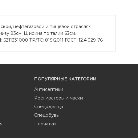
ской, нефтегазовой и пищевой отраслях
низу 83см. Ширина по талии 63см.
6211331000 ТР/ТС: 019/2011 ГОСТ: 12.4.029-76
ПОПУЛЯРНЫЕ КАТЕГОРИИ
Антисептики
Респираторы и маски
Спецодежда
Спецобувь
я
Перчатки