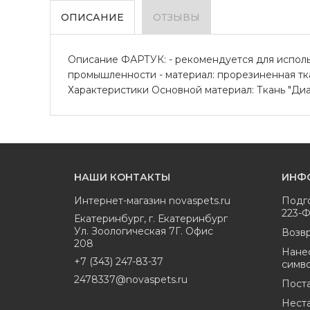
ОПИСАНИЕ
ОТЗЫВЫ
Описание ФАРТУК: - рекомендуется для исполь
промышленности - материал: прорезиненная тка
Характеристики Основной материал: Ткань "Диаг
НАШИ КОНТАКТЫ
ИНФ
Интернет-магазин
novaspets.ru
Подг
223-
Екатеринбург
,
г. Екатеринбург
Ул. Зоологическая 7Г. Офис
Возвр
208
Нане
+7 (343) 247-83-37
симв
2478337@novaspets.ru
Пост
Нест