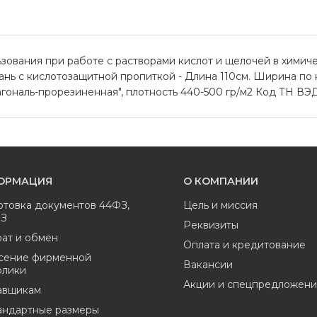
зования при работе с растворами кислот и щелочей в химиче
нь с кислотозащитной пропиткой - Длина 110см. Ширина по 
ональ-прорезиненная", плотность 440-500 гр/м2 Код ТН ВЭД: 
ОРМАЦИЯ
О КОМПАНИИ
отовка документов 44ФЗ,
Цель и миссия
ФЗ
Реквизиты
ат и обмен
Оплата и кредитование
сение фирменной
Вакансии
олики
Акции и спецпредложени
авщикам
андартные размеры