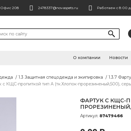
. Офис 208
2478337@novaspets.ru
Работаем с 8:00 д
О компании
Новости
одежда
/
1.3 Защитная спецодежда и экипировка
/
1.3.7 Фарт
 с КЩС-пропиткой тип А (тк.Хлопок-прорезиненый,500), серы
ФАРТУК С КЩС-П
ПРОРЕЗИНЕНЫЙ,5
Артикул:
87479466