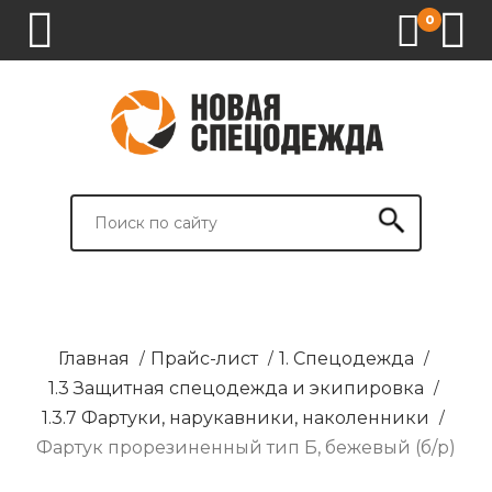
0
1.
2.
3.
4.
СПЕЦОДЕЖДА
СПЕЦОБУВЬ
СРЕДСТВА
ВСПОМОГАТЕЛЬНЫЕ
ИНДИВИДУАЛЬНОЙ
ТОВАРЫ
ЗАЩИТЫ
И
БРЕНДИРОВАНИЕ
Главная
/
Прайс-лист
/
1. Спецодежда
/
1.3 Защитная спецодежда и экипировка
/
1.3.7 Фартуки, нарукавники, наколенники
/
Фартук прорезиненный тип Б, бежевый (б/р)