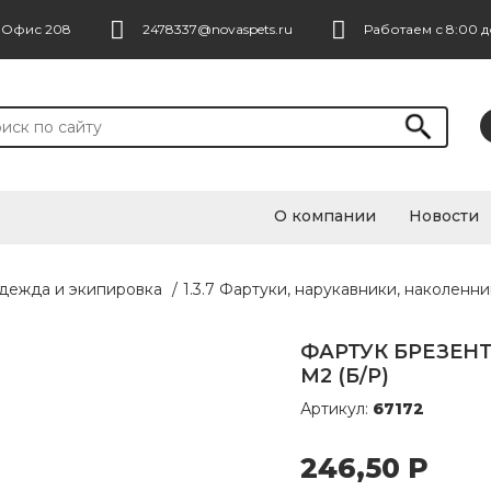
. Офис 208
2478337@novaspets.ru
Работаем с 8:00 д
О компании
Новости
одежда и экипировка
/
1.3.7 Фартуки, нарукавники, наколенн
ФАРТУК БРЕЗЕНТО
М2 (Б/Р)
Артикул:
67172
246,50
Р