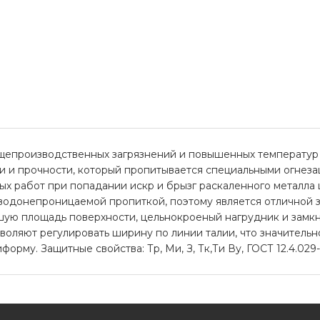
щепроизводственных загрязнений и повышенных температур 
ти и прочности, который пропитывается специальными огне
х работ при попадании искр и брызг раскаленного металла 
одонепроницаемой пропиткой, поэтому является отличной за
ьшую площадь поверхности, цельнокроеный нагрудник и замк
воляют регулировать ширину по линии талии, что значитель
рму. Защитные свойства: Тр, Ми, З, Тк,Ти Ву, ГОСТ 12.4.029