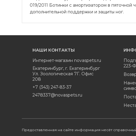
019/2011 Ботинки с амортизатором в пяточной 
дополнительной поддержки и защиты ног.
НАШИ КОНТАКТЫ
ИНФ
Интернет-магазин
novaspets.ru
Подг
223-
Екатеринбург
,
г. Екатеринбург
Ул. Зоологическая 7Г. Офис
Возвр
208
Нане
+7 (343) 247-83-37
симв
2478337@novaspets.ru
Пост
Нест
Предоставленная на сайте информация несёт справочный