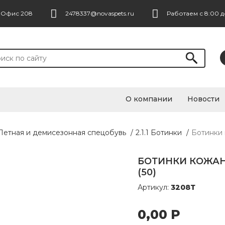
. Офис 208
2478337@novaspets.ru
Работаем с 8:00 д
О компании
Новости
 Летная и демисезонная спецобувь
/
2.1.1 Ботинки
/
Ботинки 
БОТИНКИ КОЖАН
(50)
Артикул:
3208Т
0,00
Р