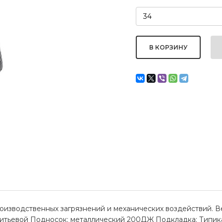
зводственных загрязнений и механических воздействий. Вер
итьевой Подносок: металлический 200ДЖ Подкладка: Типика 