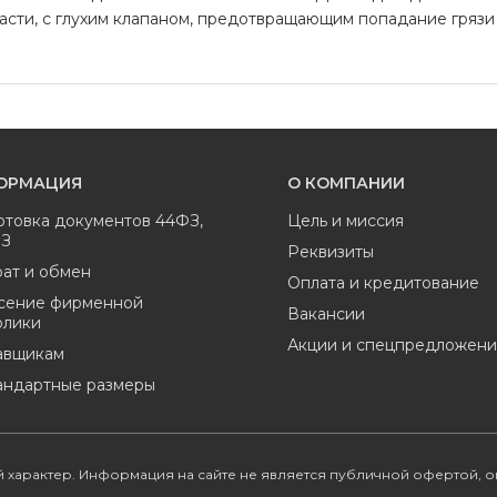
части, с глухим клапаном, предотвращающим попадание гряз
ОРМАЦИЯ
О КОМПАНИИ
отовка документов 44ФЗ,
Цель и миссия
ФЗ
Реквизиты
ат и обмен
Оплата и кредитование
сение фирменной
Вакансии
олики
Акции и спецпредложени
авщикам
андартные размеры
 характер. Информация на сайте не является публичной офертой, 