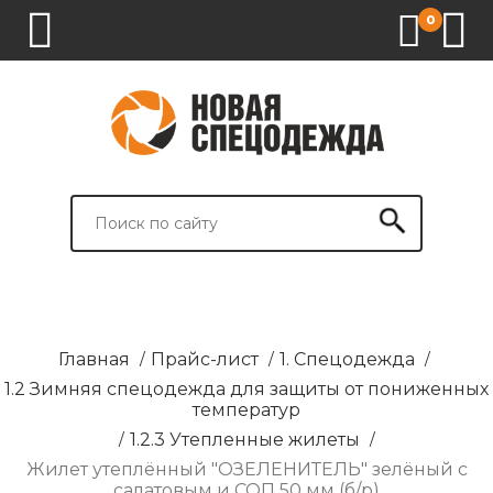
0
1.
2.
3.
4.
СПЕЦОДЕЖДА
СПЕЦОБУВЬ
СРЕДСТВА
ВСПОМОГАТЕЛЬНЫЕ
ИНДИВИДУАЛЬНОЙ
ТОВАРЫ
ЗАЩИТЫ
И
БРЕНДИРОВАНИЕ
Главная
/
Прайс-лист
/
1. Спецодежда
/
1.2 Зимняя спецодежда для защиты от пониженных
температур
/
1.2.3 Утепленные жилеты
/
Жилет утеплённый "ОЗЕЛЕНИТЕЛЬ" зелёный с
салатовым и СОП 50 мм (б/р)