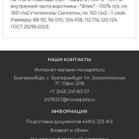
внутренней части воротника - "Флис" - 100% п/э, пл.
180 г/м2.Утеплитель: Синтепон, пл. 150 г/м2 - 1 слой.
Размеры: 88-92, 96-100, 104-108, 112-116, 120-124
ГОСТ 25295-2003
НАШИ КОНТАКТЫ
Интернет-магазин
novaspets.ru
Екатеринбург
,
г. Екатеринбург Ул. Зоологическая
7Г. Офис 208
+7 (343) 247-83-37
2478337@novaspets.ru
ИНФОРМАЦИЯ
Подготовка документов 44ФЗ, 223-ФЗ
Возврат и обмен
Нанесение фирменной символики