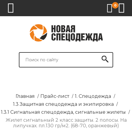
0
1.
2.
3.
4.
СПЕЦОДЕЖДА
СПЕЦОБУВЬ
СРЕДСТВА
ВСПОМОГАТЕЛЬНЫЕ
ИНДИВИДУАЛЬНОЙ
ТОВАРЫ
ЗАЩИТЫ
И
БРЕНДИРОВАНИЕ
Главная
/
Прайс-лист
/
1. Спецодежда
/
1.3 Защитная спецодежда и экипировка
/
1.3.1 Сигнальная спецодежда, сигнальные жилеты
/
Жилет сигнальный 2 класс защиты. 2 полосы. На
липучках. пл.130 гр/м2. (68-70, оранжевый)