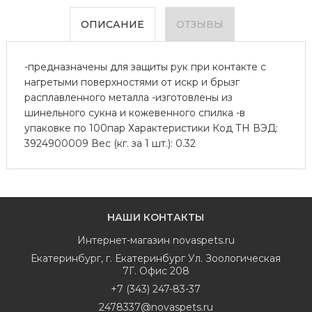
ОПИСАНИЕ
ОТЗЫВЫ
-предназначены для защиты рук при контакте с
нагретыми поверхностями от искр и брызг
расплавленного металла -изготовлены из
шинельного сукна и кожевенного спилка -в
упаковке по 100пар Характеристики Код ТН ВЭД:
3924900009 Вес (кг. за 1 шт.): 0.32
НАШИ КОНТАКТЫ
Интернет-магазин
novaspets.ru
Екатеринбург
,
г. Екатеринбург Ул. Зоологическая
7Г. Офис 208
+7 (343) 247-83-37
2478337@novaspets.ru