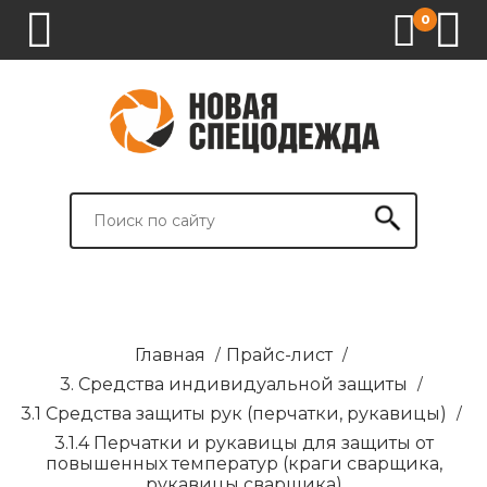
0
1.
2.
3.
4.
СПЕЦОДЕЖДА
СПЕЦОБУВЬ
СРЕДСТВА
ВСПОМОГАТЕЛЬНЫЕ
ИНДИВИДУАЛЬНОЙ
ТОВАРЫ
ЗАЩИТЫ
И
БРЕНДИРОВАНИЕ
Главная
/
Прайс-лист
/
3. Средства индивидуальной защиты
/
3.1 Средства защиты рук (перчатки, рукавицы)
/
3.1.4 Перчатки и рукавицы для защиты от
повышенных температур (краги сварщика,
рукавицы сварщика)