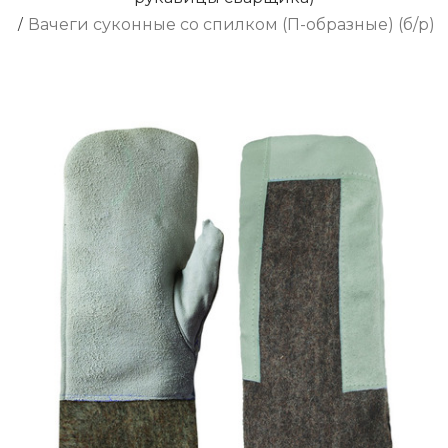
/
Вачеги суконные со спилком (П-образные) (б/р)