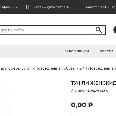
. Офис 208
2478337@novaspets.ru
Работаем с 8:00 д
О компании
Новости
 для сферы услуг и повседневная обувь
/
2.4.1 Повседневная
ТУФЛИ ЖЕНСКИЕ 
Артикул:
87470333
0,00
Р