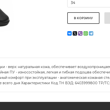
и - верх: натуральная кожа, обеспечивает воздухопроницаем
йная ПУ - износостойкая, легкая и гибкая подошва обеспеч
ный комфорт при эксплуатации - анатомическая кожаная сте
всего дня Характеристики Код ТН ВЭД: 6403999800 ТР/ТС: 0