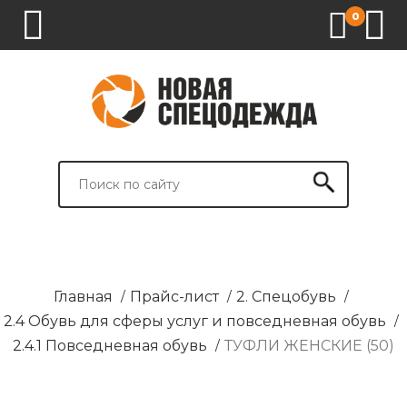
0
1.
2.
3.
4.
СПЕЦОДЕЖДА
СПЕЦОБУВЬ
СРЕДСТВА
ВСПОМОГАТЕЛЬНЫЕ
ИНДИВИДУАЛЬНОЙ
ТОВАРЫ
ЗАЩИТЫ
И
БРЕНДИРОВАНИЕ
Главная
/
Прайс-лист
/
2. Спецобувь
/
2.4 Обувь для сферы услуг и повседневная обувь
/
2.4.1 Повседневная обувь
/
ТУФЛИ ЖЕНСКИЕ (50)