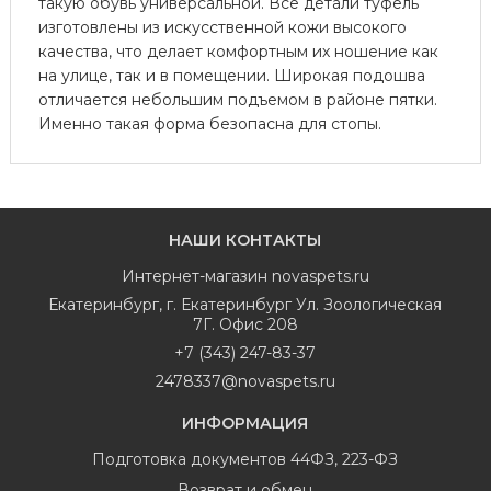
такую обувь универсальной. Все детали туфель
изготовлены из искусственной кожи высокого
качества, что делает комфортным их ношение как
на улице, так и в помещении. Широкая подошва
отличается небольшим подъемом в районе пятки.
Именно такая форма безопасна для стопы.
НАШИ КОНТАКТЫ
Интернет-магазин
novaspets.ru
Екатеринбург
,
г. Екатеринбург Ул. Зоологическая
7Г. Офис 208
+7 (343) 247-83-37
2478337@novaspets.ru
ИНФОРМАЦИЯ
Подготовка документов 44ФЗ, 223-ФЗ
Возврат и обмен