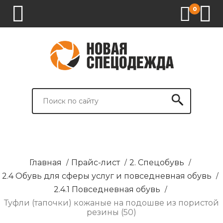
0
1.
2.
3.
4.
СПЕЦОДЕЖДА
СПЕЦОБУВЬ
СРЕДСТВА
ВСПОМОГАТЕЛЬНЫЕ
ИНДИВИДУАЛЬНОЙ
ТОВАРЫ
ЗАЩИТЫ
И
БРЕНДИРОВАНИЕ
Главная
/
Прайс-лист
/
2. Спецобувь
/
2.4 Обувь для сферы услуг и повседневная обувь
/
2.4.1 Повседневная обувь
/
Туфли (тапочки) кожаные на подошве из пористой
резины (50)