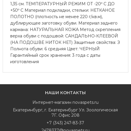
1,35 см. ТЕМПЕРАТУРНЫЙ РЕЖИМ ОТ -20º С ДО
+50º С Материал подкладки, стельки: НЕТКАНОЕ
ПОЛОТНО (плотность не менее 220 г/кв.м),
дублирующее заготовку обуви. Материал заднего
кармана: НАТУРАЛЬНАЯ КОЖА Метод скрепления
верха обуви с подошвой: САНДАЛЬНО-КЛЕЕВОЙ
(НА ПОДОШВЕ НИТОК НЕТ) Защитные свойства: З
Полнота обуви: 6 средняя Цвет: ЧЕРНЫЙ
Гарантийный срок хранения: 3 года с даты
изготовления
НАШИ КОНТАКТЫ
Интернет-магазин
novaspets.ru
Екатеринбург
,
г. Екатеринбург Ул. Зоологическая
7Г. Офис 208
+7 (343) 247-83-37
2478337@novaspets.ru