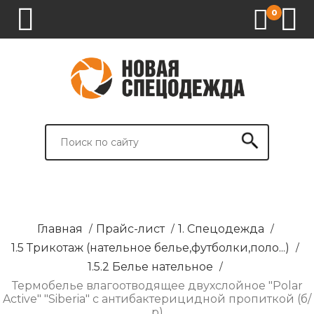
0
1.
2.
3.
4.
СПЕЦОДЕЖДА
СПЕЦОБУВЬ
СРЕДСТВА
ВСПОМОГАТЕЛЬНЫЕ
ИНДИВИДУАЛЬНОЙ
ТОВАРЫ
ЗАЩИТЫ
И
БРЕНДИРОВАНИЕ
Главная
/
Прайс-лист
/
1. Спецодежда
/
1.5 Трикотаж (нательное белье,футболки,поло...)
/
1.5.2 Белье нательное
/
Термобелье влагоотводящее двухслойное "Polar
Active" "Siberia" с антибактерицидной пропиткой (б/
р)