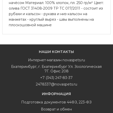
начёсом Материал: 100% хлопок, пл. 250 гр/м² Цвет:
олива ГОСТ 31408-2009 ТР ТС 017/2011 - состоит из
рубахи и кальсон - рукава и низ кальсон на
манжетах - круглый вырез - швы выполнены на
плоскошовной машине
НАШИ КОНТАКТЫ
Интернет-магазин
novaspets.ru
Екатеринбург
,
г. Екатеринбург Ул. Зоологическая
7Г. Офис 208
+7 (343) 247-83-37
2478337@novaspets.ru
ИНФОРМАЦИЯ
Подготовка документов 44ФЗ, 223-ФЗ
Возврат и обмен